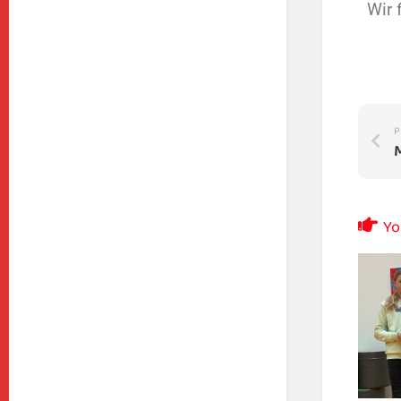
Wir 
P
Yo