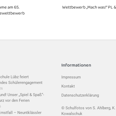
hme am 65.
Wettbewerb „Mach was!“ PL &
sewettbewerb
Informationen
chule Lübz feiert
Impressum
ndes Schülerengagement
Kontakt
026
nd! Unser „Spiel & Spaß“-
Datenschutzerklärung
urz vor den Ferien
6
© Schulfotos von S. Ahlberg, K.
Ernstfall – Neuntklässler
Kowalschuk