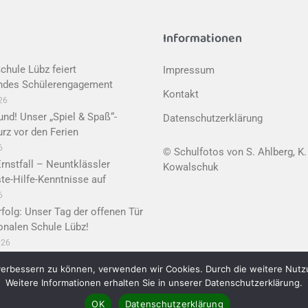
Informationen
chule Lübz feiert
Impressum
ndes Schülerengagement
Kontakt
026
nd! Unser „Spiel & Spaß“-
Datenschutzerklärung
urz vor den Ferien
6
© Schulfotos von S. Ahlberg, K.
Ernstfall – Neuntklässler
Kowalschuk
ste-Hilfe-Kenntnisse auf
6
rfolg: Unser Tag der offenen Tür
onalen Schule Lübz!
026
d verbessern zu können, verwenden wir Cookies. Durch die weitere Nut
Weitere Informationen erhalten Sie in unserer Datenschutzerklärung.
Diese Seite wurde realisiert von
OK
Datenschutzerklärung