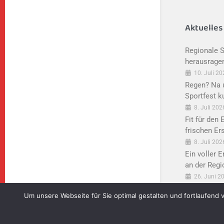
Aktuelles
Regionale S
herausrage
10. Juli 2
Regen? Na u
Sportfest k
8. Juli 202
Fit für den 
frischen Er
8. Juli 202
Ein voller E
an der Regi
26. Juni 2
Um unsere Webseite für Sie optimal gestalten und fortlaufen